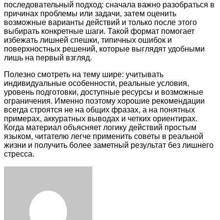
последовательный подход: сначала важно разобраться в
причинах проблемы или задачи, затем оценить
возможные варианты действий и только после этого
выбирать конкретные шаги. Такой формат помогает
избежать лишней спешки, типичных ошибок и
поверхностных решений, которые выглядят удобными
лишь на первый взгляд.
Полезно смотреть на тему шире: учитывать
индивидуальные особенности, реальные условия,
уровень подготовки, доступные ресурсы и возможные
ограничения. Именно поэтому хорошие рекомендации
всегда строятся не на общих фразах, а на понятных
примерах, аккуратных выводах и четких ориентирах.
Когда материал объясняет логику действий простым
языком, читателю легче применить советы в реальной
жизни и получить более заметный результат без лишнего
стресса.
Facebook
Twitter
LinkedIn
Tumblr
Pinterest
Reddit
VKontakte
Odnoklassniki
Skype
WhatsApp
Telegram
Viber
Share
Print
via
Email