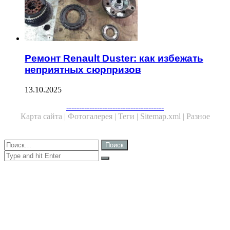
Ремонт Renault Duster: как избежать
неприятных сюрпризов
13.10.2025
Facebook
Twitter
WhatsApp
Telegram
--------------------------------------
Карта сайта |
Фотогалерея |
Теги |
Sitemap.xml |
Разное
Close
Найти:
Close
Search
for