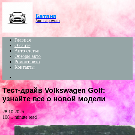
Menu
Батяня
Авто и ремонт
Главная
О сайте
Авто статьи
Обзоры авто
Ремонт авто
Контакты
Search
for
Тест-драйв Volkswagen Golf:
узнайте все о новой модели
28.10.2025
108
1 minute read