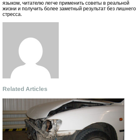
языком, читателю легче применить советы в реальной
жизни и получить более заметный результат без лишнего
стресса.
Facebook
Twitter
LinkedIn
Tumblr
Pinterest
Reddit
VKontakte
Odnoklassniki
Skype
WhatsApp
Telegram
Viber
Share
Print
via
Email
Related Articles