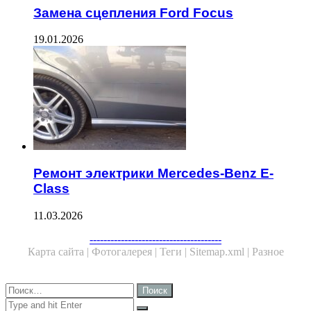
Замена сцепления Ford Focus
19.01.2026
Ремонт электрики Mercedes-Benz E-
Class
11.03.2026
Facebook
Twitter
WhatsApp
Telegram
--------------------------------------
Карта сайта |
Фотогалерея |
Теги |
Sitemap.xml |
Разное
Close
Найти:
Close