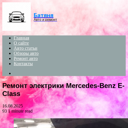
Menu
Батяня
Авто и ремонт
Главная
О сайте
Авто статьи
Обзоры авто
Ремонт авто
Контакты
Search
for
Ремонт электрики Mercedes-Benz E-
Class
16.08.2025
93
1 minute read