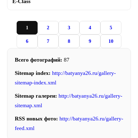
E-Class
1
2
3
4
5
6
7
8
9
10
Всего фотографий:
87
Sitemap index:
http://batyanya26.ru/gallery-
sitemap-index.xml
Sitemap галереи:
http://batyanya26.ru/gallery-
sitemap.xml
RSS новых фото:
http://batyanya26.ru/gallery-
feed.xml