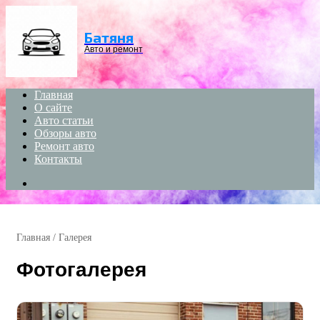
Menu
Батяня
Авто и ремонт
Главная
О сайте
Авто статьи
Обзоры авто
Ремонт авто
Контакты
Search
for
Главная
/
Галерея
Фотогалерея