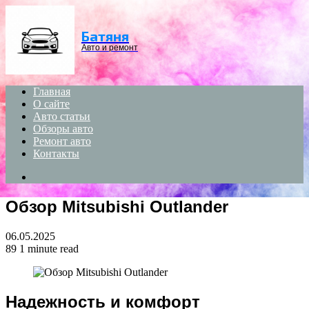
Menu
Батяня
Авто и ремонт
Главная
О сайте
Авто статьи
Обзоры авто
Ремонт авто
Контакты
Search
for
Обзор Mitsubishi Outlander
06.05.2025
89
1 minute read
Надежность и комфорт