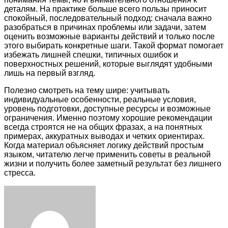
деталям. На практике больше всего пользы приносит
спокойный, последовательный подход: сначала важно
разобраться в причинах проблемы или задачи, затем
оценить возможные варианты действий и только после
этого выбирать конкретные шаги. Такой формат помогает
избежать лишней спешки, типичных ошибок и
поверхностных решений, которые выглядят удобными
лишь на первый взгляд.
Полезно смотреть на тему шире: учитывать
индивидуальные особенности, реальные условия,
уровень подготовки, доступные ресурсы и возможные
ограничения. Именно поэтому хорошие рекомендации
всегда строятся не на общих фразах, а на понятных
примерах, аккуратных выводах и четких ориентирах.
Когда материал объясняет логику действий простым
языком, читателю легче применить советы в реальной
жизни и получить более заметный результат без лишнего
стресса.
Facebook
Twitter
LinkedIn
Tumblr
Pinterest
Reddit
VKontakte
Odnoklassniki
Skype
WhatsApp
Telegram
Viber
Share
Print
via
Email