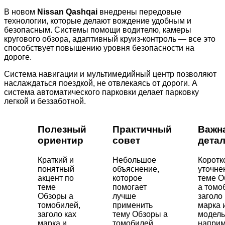
В новом
Nissan Qashqai
внедрены передовые
технологии, которые делают вождение удобным и
безопасным. Системы помощи водителю, камеры
кругового обзора, адаптивный круиз-контроль — все это
способствует повышению уровня безопасности на
дороге.
Система навигации и мультимедийный центр позволяют
наслаждаться поездкой, не отвлекаясь от дороги. А
система автоматического парковки делает парковку
легкой и беззаботной.
Полезный
Практичный
Важн
ориентир
совет
дета
Краткий и
Небольшое
Коротк
понятный
объяснение,
уточне
акцент по
которое
теме О
теме
помогает
а томо
Обзоры а
лучше
заголо 
томобилей,
применить
марка 
заголо ках
тему Обзоры а
модель
марка и
томобилей,
напри