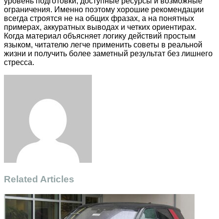
уровень подготовки, доступные ресурсы и возможные
ограничения. Именно поэтому хорошие рекомендации
всегда строятся не на общих фразах, а на понятных
примерах, аккуратных выводах и четких ориентирах.
Когда материал объясняет логику действий простым
языком, читателю легче применить советы в реальной
жизни и получить более заметный результат без лишнего
стресса.
Facebook
Twitter
LinkedIn
Tumblr
Pinterest
Reddit
VKontakte
Odnoklassniki
Skype
WhatsApp
Telegram
Viber
Share
Print
via
Email
Related Articles