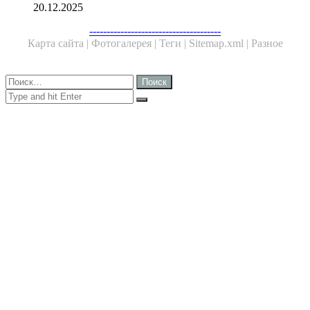
20.12.2025
Facebook
Twitter
WhatsApp
Telegram
--------------------------------------
Карта сайта |
Фотогалерея |
Теги |
Sitemap.xml |
Разное
Close
Найти:
Close
Search
for