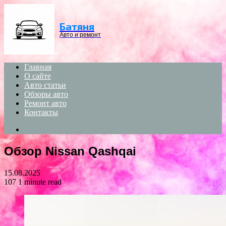
Menu
Батяня
Авто и ремонт
Главная
О сайте
Авто статьи
Обзоры авто
Ремонт авто
Контакты
Search
for
Обзор Nissan Qashqai
15.08.2025
107
1 minute read