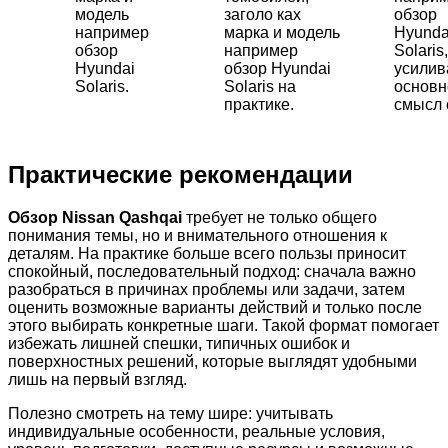
модель
заголо ках
обзор
например
марка и модель
Hyunda
обзор
например
Solaris,
Hyundai
обзор Hyundai
усили
Solaris.
Solaris на
основн
практике.
смысл 
Практические рекомендации
Обзор Nissan Qashqai
требует не только общего
понимания темы, но и внимательного отношения к
деталям. На практике больше всего пользы приносит
спокойный, последовательный подход: сначала важно
разобраться в причинах проблемы или задачи, затем
оценить возможные варианты действий и только после
этого выбирать конкретные шаги. Такой формат помогает
избежать лишней спешки, типичных ошибок и
поверхностных решений, которые выглядят удобными
лишь на первый взгляд.
Полезно смотреть на тему шире: учитывать
индивидуальные особенности, реальные условия,