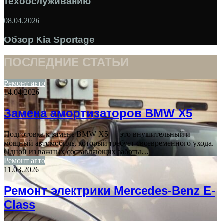
техобслуживанию
08.04.2026
Обзор Kia Sportage
ПОСЛЕДНИЕ СТАТЬИ
Ремонт авто
14.04.2026
Замена амортизаторов BMW X5
Подготовка к замене BMW X5 — это внушительный и
мощный автомобиль, который требует своевременного ухода.
Одной из важных составляющих заботы…
Ремонт авто
11.03.2026
Ремонт электрики Mercedes-Benz E-
Class