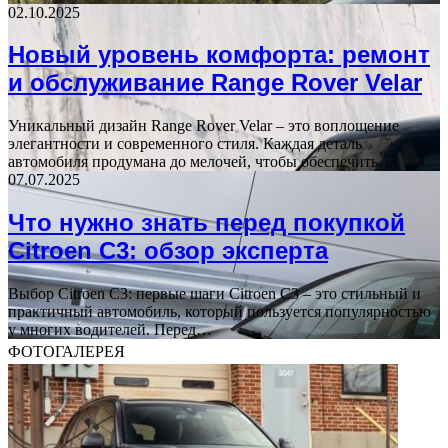
02.10.2025
Новый уровень комфорта: ремонт
и обслуживание Range Rover Velar
Уникальный дизайн Range Rover Velar – это воплощение
элегантности и современного стиля. Каждая деталь
автомобиля продумана до мелочей, чтобы обеспечить…
07.07.2025
Что нужно знать перед покупкой
Citroen C3: обзор эксперта
Выбор Citroen C3: первые шаги Citroen C3 – это стильный и
практичный автомобиль, который пользуется популярностью
у многих водителей. Перед…
ФОТОГАЛЕРЕЯ