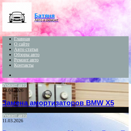
Menu
Батяня
Авто и ремонт
Главная
О сайте
Авто статьи
Обзоры авто
Ремонт авто
Контакты
Search
for
Ремонт авто
14.04.2026
Замена амортизаторов BMW X5
Ремонт авто
11.03.2026