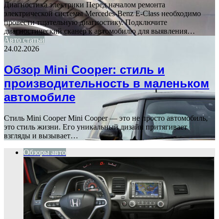
Диагностика электрики Перед началом ремонта
электрической системы Mercedes-Benz E-Class необходимо
провести тщательную диагностику. Подключите
диагностический сканер к автомобилю для выявления…
Авто статьи
24.02.2026
Обзор Mini Cooper: стиль и
производительность в маленьком
автомобиле
Стиль Mini Cooper Mini Cooper — это не просто автомобиль,
это стиль жизни. Его уникальный дизайн притягивает
взгляды и вызывает…
Обзоры авто