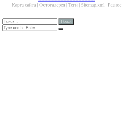
Карта сайта |
Фотогалерея |
Теги |
Sitemap.xml |
Разное
Close
Найти:
Close
Search
for