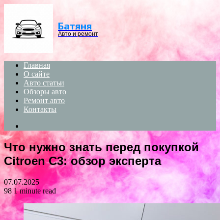
Menu
Батяня
Авто и ремонт
Главная
О сайте
Авто статьи
Обзоры авто
Ремонт авто
Контакты
Search
for
Что нужно знать перед покупкой
Citroen C3: обзор эксперта
07.07.2025
98
1 minute read