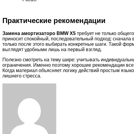
Практические рекомендации
Замена амортизаторо BMW X5
требует не только общего
приносит спокойный, последовательный подход: сначала 
только после этого выбирать конкретные шаги. Такой фо
выглядят удобными лишь на первый взгляд.
Полезно смотреть на тему шире: учитывать индивидуальн
ограничения. Именно поэтому хорошие рекомендации всегд
Когда материал объясняет логику действий простым языко
лишнего стресса.
Facebook
Twitter
LinkedIn
Tumblr
Pinterest
Reddit
VKontakte
Odnoklassniki
Skype
WhatsApp
Telegram
Viber
Share
Print
via
Email