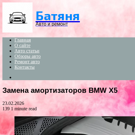
Menu
Батяня
Авто и ремонт
Главная
О сайте
Авто статьи
Обзоры авто
Ремонт авто
Контакты
Search
for
Замена амортизаторов BMW X5
23.02.2026
139
1 minute read