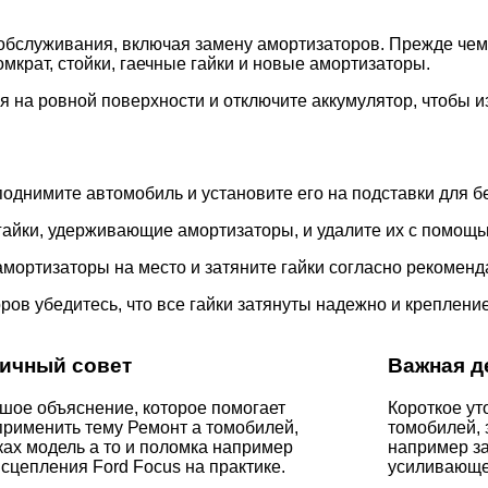
обслуживания, включая замену амортизаторов. Прежде чем п
мкрат, стойки, гаечные гайки и новые амортизаторы.
я на ровной поверхности и отключите аккумулятор, чтобы 
поднимите автомобиль и установите его на подставки для б
гайки, удерживающие амортизаторы, и удалите их с помощь
мортизаторы на место и затяните гайки согласно рекоменд
ров убедитесь, что все гайки затянуты надежно и креплен
ичный совет
Важная д
шое объяснение, которое помогает
Короткое ут
применить тему Ремонт а томобилей,
томобилей, 
ках модель а то и поломка например
например за
сцепления Ford Focus на практике.
усиливающе