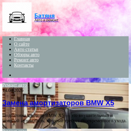
Menu
Батяня
Авто и ремонт
Главная
О сайте
Авто статьи
Обзоры авто
Ремонт авто
Контакты
Search
for
Ремонт авто
14.04.2026
Замена амортизаторов BMW X5
Подготовка к замене BMW X5 — это внушительный и
мощный автомобиль, который требует своевременного ухода.
…