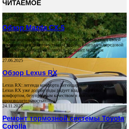
ЧИТАЕМОЕ
04.06.2025
Обзор Mazda CX-5
Превосходная динамика Новая Mazda CX-5 поражает своей
динамикой и отзывчивостью на дороге. Благодаря передовой
технологии Skyactiv автомобиль обладает мощным
двигателем,…
27.06.2025
Обзор Lexus RX
Lexus RX: легенда комфорта Легендарный внедорожник
Lexus RX уже долгие годы радует владельцев своим
комфортом, безупречным качеством и высокой
производительностью.…
24.11.2025
Ремонт тормозной системы Toyota
Corolla