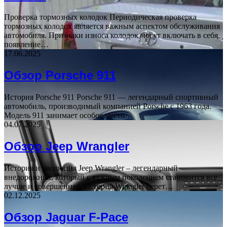
Проверка тормозных колодок Периодическая проверка
тормозных колодок является важным аспектом обслуживания
автомобиля. Признаки износа колодок могут включать в себя
появление…
17.06.2025
Обзор Porsche 911
История Porsche 911 Porsche 911 — легендарный спортивный
автомобиль, производимый компанией Porsche с 1963 года.
Модель 911 занимает особое место…
04.07.2025
Обзор Jeep Wrangler
История и эволюция Jeep Wrangler – легендарный
внедорожник, который с каждым поколением становится все
лучше и совершеннее. История Wrangler берет…
02.12.2025
Обзор Jaguar F-Pace