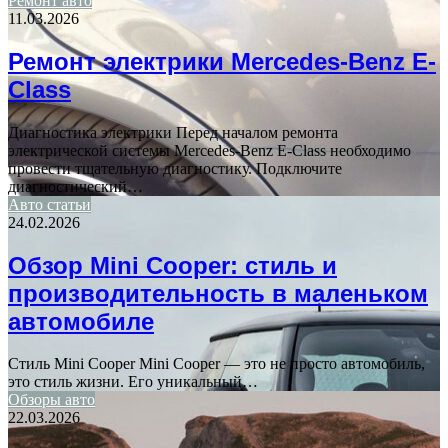
Ремонт авто
11.03.2026
Ремонт электрики Mercedes-Benz E-
Class
Диагностика электрики Перед началом ремонта
электрической системы Mercedes-Benz E-Class необходимо
провести тщательную диагностику. Подключите
диагностический…
Авто статьи
24.02.2026
Обзор Mini Cooper: стиль и
производительность в маленьком
автомобиле
Стиль Mini Cooper Mini Cooper — это не просто автомобиль,
это стиль жизни. Его уникальный…
Обзоры авто
22.03.2026