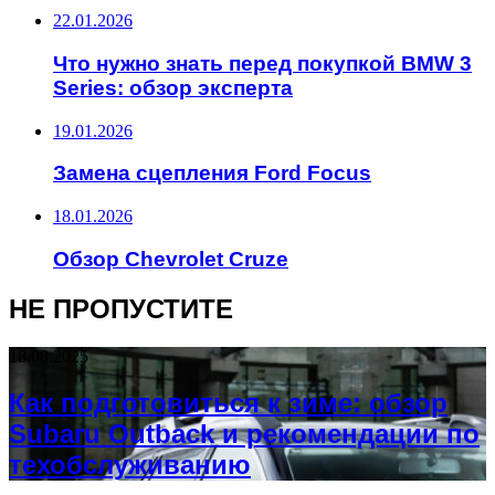
22.01.2026
Что нужно знать перед покупкой BMW 3
Series: обзор эксперта
19.01.2026
Замена сцепления Ford Focus
18.01.2026
Обзор Chevrolet Cruze
НЕ ПРОПУСТИТЕ
18.08.2025
Как подготовиться к зиме: обзор
Subaru Outback и рекомендации по
техобслуживанию