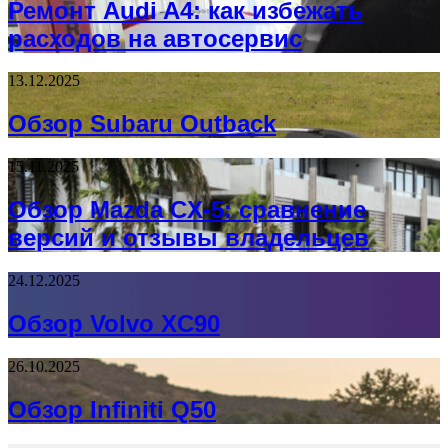
Ремонт Audi A4: как избежать
расходов на автосервис
13.12.2025
Обзор Subaru Outback
15.11.2025
Обзор Mazda CX-5: сравнение
версий и отзывы владельцев
24.12.2025
Обзор Volvo XC90
26.10.2025
Обзор Infiniti Q50