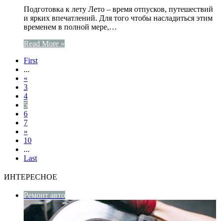
Подготовка к лету Лето – время отпусков, путешествий
и ярких впечатлений. Для того чтобы насладиться этим
временем в полной мере,…
Read More »
First
...
«
3
4
5
6
7
»
10
...
Last
ИНТЕРЕСНОЕ
Ремонт авто