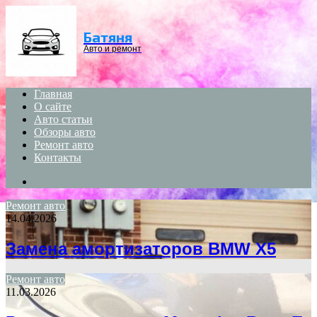
Menu
Батяня
Авто и ремонт
Главная
О сайте
Авто статьи
Обзоры авто
Ремонт авто
Контакты
Search
for
Ремонт авто
14.04.2026
Замена амортизаторов BMW X5
Ремонт авто
11.03.2026