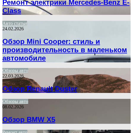
Ремонт электрики Mercedes-Benz E-
Class
Авто статьи
24.02.2026
Обзор Mini Cooper: стиль и
производительность в маленьком
автомобиле
Обзоры авто
22.03.2026
Обзор Renault Duster
Обзоры авто
08.02.2026
Обзор BMW X5
Ремонт авто