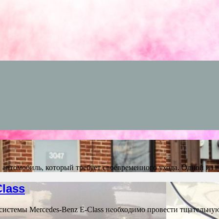
втомобиль, который требует своевременного ухода. Одной из
lass
системы Mercedes-Benz E-Class необходимо провести тщательну