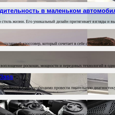
водительность в маленьком автомоби
то стиль жизни. Его уникальный дизайн притягивает взгляды и 
то популярный кроссовер, который сочетает в себе стильный диз
площение роскоши, мощности и передовых технологий в одн
lass
cedes-Benz E-Class необходимо провести тщательную диагности
ет регулярного обслуживания, включая замену амортизаторов. 