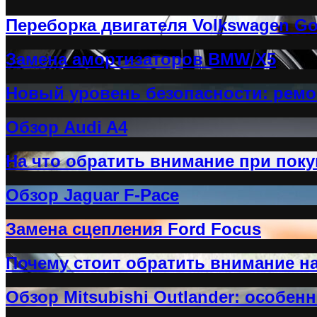
Переборка двигателя Volkswagen Go
Замена амортизаторов BMW X5
Новый уровень безопасности: ремо
Обзор Audi A4
На что обратить внимание при покуп
Обзор Jaguar F-Pace
Замена сцепления Ford Focus
Почему стоит обратить внимание на 
Обзор Mitsubishi Outlander: особен