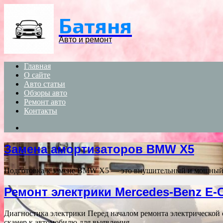
Menu
Батяня
Авто и ремонт
Главная
О сайте
Авто статьи
Обзоры авто
Ремонт авто
Контакты
Search
for
Замена амортизаторов BMW X5
Подготовка к замене BMW X5 — это внушительный и мощный а
Ремонт электрики Mercedes-Benz E-C
Диагностика электрики Перед началом ремонта электрической 
сканер к автомобилю для выявления…