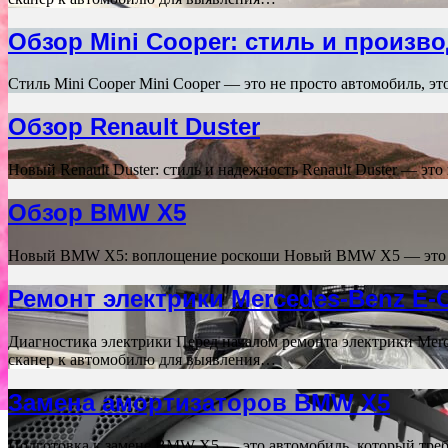
Обзор Mini Cooper: стиль и произ
Стиль Mini Cooper Mini Cooper — это не просто автомобиль, э
Обзор Renault Duster
Новый Renault Duster: стиль и надежность Renault Duster — э
Обзор BMW X5
Новый BMW X5: воплощение роскоши Новый BMW X5 — это во
Ремонт электрики Mercedes-Benz E-C
Диагностика электрики Перед началом ремонта электрики Mer
сканер к автомобилю для выявления…
Замена амортизаторов BMW X5
Подготовка к замене BMW X5 — это автомобиль, который требу