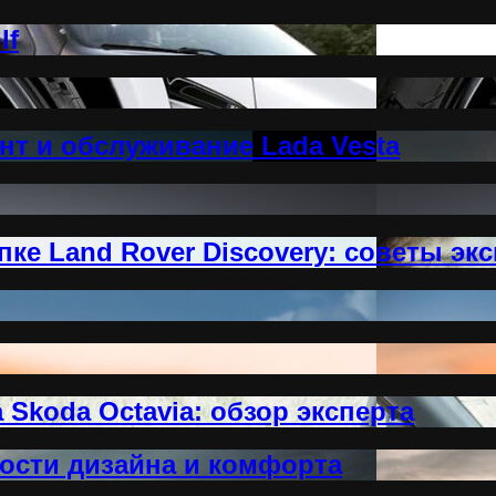
lf
нт и обслуживание Lada Vesta
ке Land Rover Discovery: советы эк
Skoda Octavia: обзор эксперта
ности дизайна и комфорта