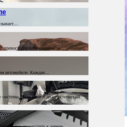
ле
вызывает…
айн, превосходную проходимость…
ом автомобиле. Каждая…
ку системы. Подключите диагностический
Прежде чем приступить к замене,…