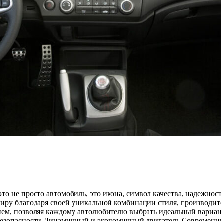
 это не просто автомобиль, это икона, символ качества, надежно
иру благодаря своей уникальной комбинации стиля, производите
зием, позволяя каждому автолюбителю выбрать идеальный вариан
безопасности Динамичный и экономичный двигатель Современн