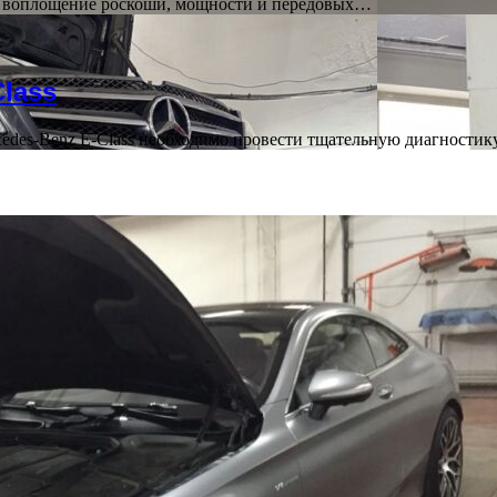
воплощение роскоши, мощности и передовых…
lass
cedes-Benz E-Class необходимо провести тщательную диагност