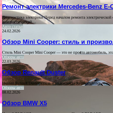
Ремонт электрики Mercedes-Benz E-C
Диагностика электрики Перед началом ремонта электрической 
диагностический…
Авто статьи
24.02.2026
Обзор Mini Cooper: стиль и произ
Стиль Mini Cooper Mini Cooper — это не просто автомобиль, э
Обзоры авто
22.03.2026
Обзор Renault Duster
Новый Renault Duster: стиль и надежность Renault Duster — эт
Обзоры авто
08.02.2026
Обзор BMW X5