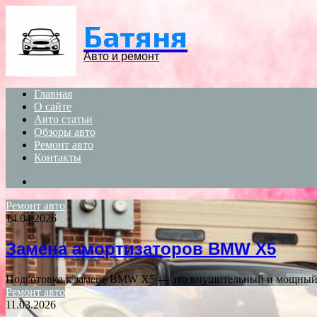
Menu
Батяня
Авто и ремонт
Главная
О сайте
Авто статьи
Обзоры авто
Ремонт авто
Контакты
Search
for
Ремонт авто
14.04.2026
Замена амортизаторов BMW X5
Подготовка к замене BMW X5 — это внушительный и мощный а
Ремонт авто
11.03.2026