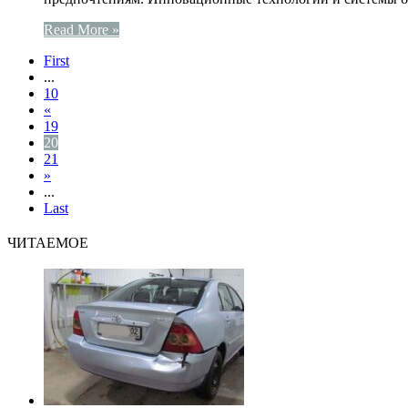
Read More »
First
...
10
«
19
20
21
»
...
Last
ЧИТАЕМОЕ