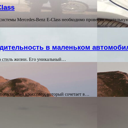
lass
системы Mercedes-Benz E-Class необходимо провести тщательну
водительность в маленьком автомоби
то стиль жизни. Его уникальный…
о популярный кроссовер, который сочетает в…