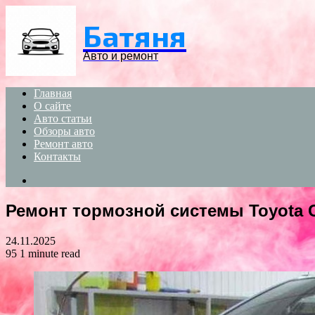
Menu
Батяня
Авто и ремонт
Главная
О сайте
Авто статьи
Обзоры авто
Ремонт авто
Контакты
Search
for
Ремонт тормозной системы Toyota C
24.11.2025
95
1 minute read