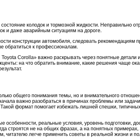
 состояние колодок и тормозной жидкости. Неправильно от
ок и даже аварийным ситуациям на дороге.
ости конструкции автомобиля, следовать рекомендациям п
е обратиться к профессионалам.
Toyota Corolla» важно раскрывать через понятные детали 
акценты: на что обратить внимание, какие решения чаще о
езультат.
олько общего понимания темы, но и внимательного отношен
начала важно разобраться в причинах проблемы или задач
и. Такой формат помогает избежать лишней спешки, типичн
ые особенности, реальные условия, уровень подготовки, д
а строятся не на общих фразах, а на понятных примерах, 
м, читателю легче применить советы в реальной жизни и по