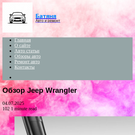
Menu
Батяня
Авто и ремонт
Главная
О сайте
Авто статьи
Обзоры авто
Ремонт авто
Контакты
Search
for
Обзор Jeep Wrangler
04.07.2025
102
1 minute read