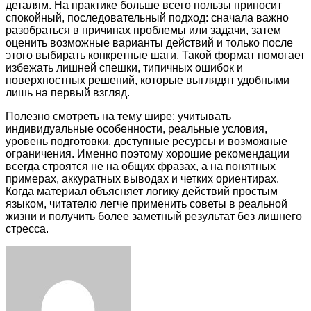
деталям. На практике больше всего пользы приносит
спокойный, последовательный подход: сначала важно
разобраться в причинах проблемы или задачи, затем
оценить возможные варианты действий и только после
этого выбирать конкретные шаги. Такой формат помогает
избежать лишней спешки, типичных ошибок и
поверхностных решений, которые выглядят удобными
лишь на первый взгляд.
Полезно смотреть на тему шире: учитывать
индивидуальные особенности, реальные условия,
уровень подготовки, доступные ресурсы и возможные
ограничения. Именно поэтому хорошие рекомендации
всегда строятся не на общих фразах, а на понятных
примерах, аккуратных выводах и четких ориентирах.
Когда материал объясняет логику действий простым
языком, читателю легче применить советы в реальной
жизни и получить более заметный результат без лишнего
стресса.
Facebook
Twitter
LinkedIn
Tumblr
Pinterest
Reddit
VKontakte
Odnoklassniki
Skype
WhatsApp
Telegram
Viber
Share
Print
via
Email