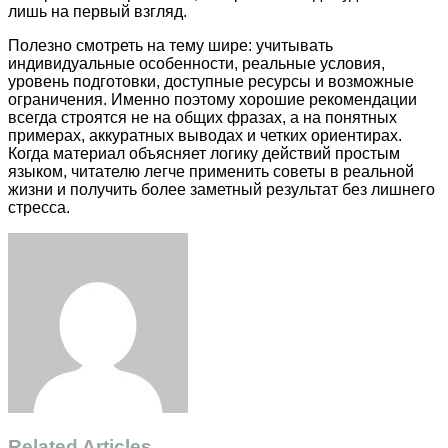
лишь на первый взгляд.
Полезно смотреть на тему шире: учитывать
индивидуальные особенности, реальные условия,
уровень подготовки, доступные ресурсы и возможные
ограничения. Именно поэтому хорошие рекомендации
всегда строятся не на общих фразах, а на понятных
примерах, аккуратных выводах и четких ориентирах.
Когда материал объясняет логику действий простым
языком, читателю легче применить советы в реальной
жизни и получить более заметный результат без лишнего
стресса.
Facebook
Twitter
LinkedIn
Tumblr
Pinterest
Reddit
VKontakte
Odnoklassniki
Skype
WhatsApp
Telegram
Viber
Share
Print
via
Email
Related Articles