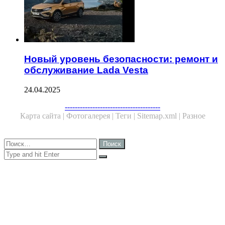
Новый уровень безопасности: ремонт и
обслуживание Lada Vesta
24.04.2025
Facebook
Twitter
WhatsApp
Telegram
--------------------------------------
Карта сайта |
Фотогалерея |
Теги |
Sitemap.xml |
Разное
Close
Найти:
Close
Search
for