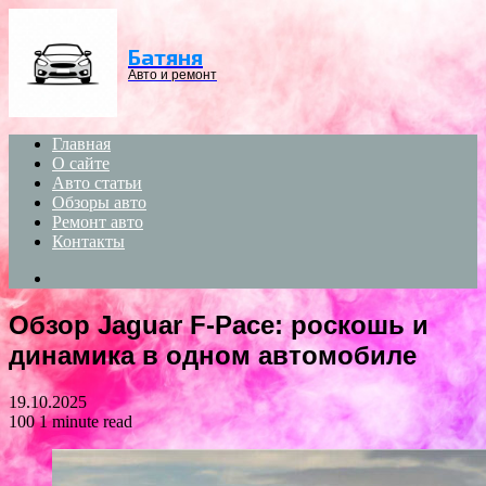
Menu
Батяня
Авто и ремонт
Главная
О сайте
Авто статьи
Обзоры авто
Ремонт авто
Контакты
Search
for
Обзор Jaguar F-Pace: роскошь и
динамика в одном автомобиле
19.10.2025
100
1 minute read